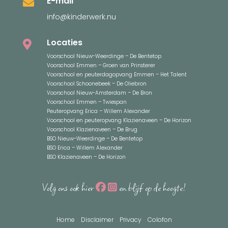
E-mail

info@kinderwerk.nu
Locaties

Voorschool Nieuw-Weerdinge – De Bentetop
Voorschool Emmen – Groen van Prinsterer
Voorschool en peuterdagopvang Emmen – Het Talent
Voorschool Schoonebeek – De Oliebron
Voorschool Nieuw-Amsterdam – De Bron
Voorschool Emmen – Twiespan
Peuteropvang Erica – Willem Alexander
Voorschool en peuteropvang Klazienaveen – De Horizon
Voorschool Klazienaveen – De Brug
BSO Nieuw-Weerdinge – De Bentetop
BSO Erica – Willem Alexander
BSO Klazienaveen – De Horizon
Volg ons ook hier
en blijf op de hoogte!
Home
Disclaimer
Privacy
Colofon