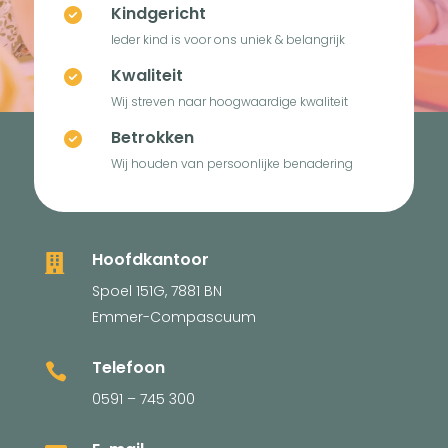
Kindgericht

Ieder kind is voor ons uniek & belangrijk
Kwaliteit

Wij streven naar hoogwaardige kwaliteit
Betrokken

Wij houden van persoonlijke benadering
Hoofdkantoor

Spoel 151G, 7881 BN
Emmer-Compascuum
Telefoon

0591 – 745 300