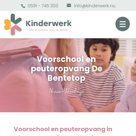
0591 - 745 300
info@kinderwerk.nu
Voorschool en
peuteropvang De
Bentetop
Nieuw-Weerdinge
Voorschool en peuteropvang in