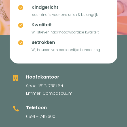
Kindgericht

Ieder kind is voor ons uniek & belangrijk
Kwaliteit

Wij streven naar hoogwaardige kwaliteit
Betrokken

Wij houden van persoonlijke benadering
Hoofdkantoor

Spoel 151G, 7881 BN
Emmer-Compascuum
Telefoon

0591 – 745 300